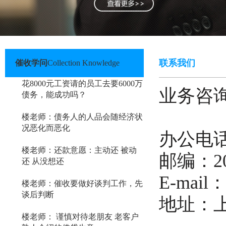
联系我们
催收学问
Collection Knowledge
花8000元工资请的员工去要6000万
业务咨询电
债务，能成功吗？
1381
楼老师：债务人的人品会随经济状
况恶化而恶化
办公电话：0
楼老师：还款意愿：主动还 被动
邮编：20
还 从没想还
E-mail：
楼老师：催收要做好谈判工作，先
谈后判断
地址：上
楼老师： 谨慎对待老朋友 老客户