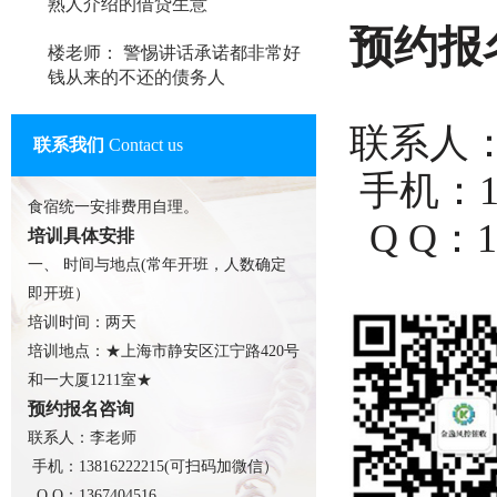
熟人介绍的借贷生意
预约报
楼老师： 警惕讲话承诺都非常好
钱从来的不还的债务人
联系
联系我们
Contact us
手机：1
食宿统一安排费用自理。
Q Q：
培训具体安排
一、 时间与地点(常年开班，人数确定
即开班）
培训时间：两天
培训地点：★上海市静安区江宁路420号
和一大厦1211室★
预约报名咨询
联系人：李老师
手机：13816222215(可扫码加微信）
Q Q：1367404516