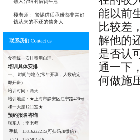
熟人介绍的借贷生意
能以前
楼老师： 警惕讲话承诺都非常好
钱从来的不还的债务人
比较差
解他的
联系我们
Contact us
是否认
食宿统一安排费用自理。
通一下
培训具体安排
一、 时间与地点(常年开班，人数确定
何做施
即开班）
培训时间：两天
培训地点：★上海市静安区江宁路420号
和一大厦1211室★
预约报名咨询
联系人：李老师
手机：13816222215(可扫码加微信）
Q Q：1367404516