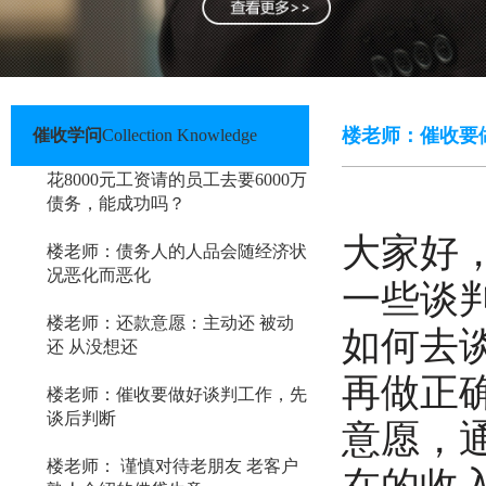
楼老师：催收要
催收学问
Collection Knowledge
花8000元工资请的员工去要6000万
债务，能成功吗？
大家好
楼老师：债务人的人品会随经济状
况恶化而恶化
一些谈
楼老师：还款意愿：主动还 被动
如何去
还 从没想还
再做正
楼老师：催收要做好谈判工作，先
谈后判断
意愿，
楼老师： 谨慎对待老朋友 老客户
在的收