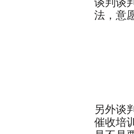
谈判谈
法，意
另外谈
催收培