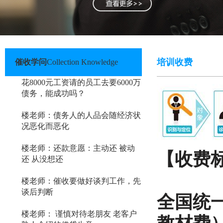
培训收费
催收学问
Collection Knowledge
花8000元工资请的员工去要6000万
债务，能成功吗？
楼老师：债务人的人品会随经济状
况恶化而恶化
楼老师：还款意愿：主动还 被动
【收费
还 从没想还
楼老师：催收要做好谈判工作，先
谈后判断
全国统一
楼老师： 谨慎对待老朋友 老客户