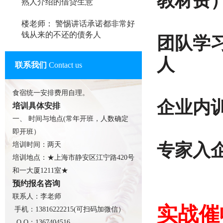
教材费
熟人介绍的借贷生意
楼老师： 警惕讲话承诺都非常好
钱从来的不还的债务人
团队学习优
人
联系我们
Contact us
食宿统一安排费用自理。
企业内训课
培训具体安排
一、 时间与地点(常年开班，人数确定
即开班）
专家入企
培训时间：两天
培训地点：★上海市静安区江宁路420号
和一大厦1211室★
预约报名咨询
联系人：李老师
实战催
手机：13816222215(可扫码加微信）
Q Q：1367404516